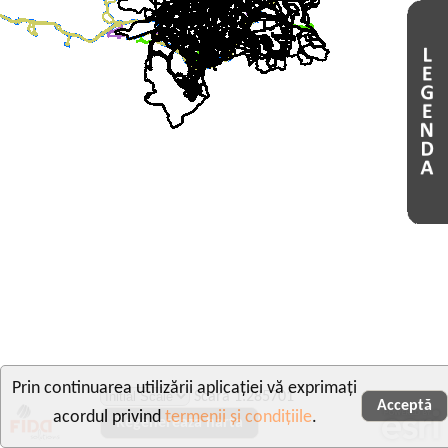
Prin continuarea utilizării aplicației vă exprimați
Scara 1:285701
Acceptă
acordul privind
termenii și condițiile
.
Regenereaza harta